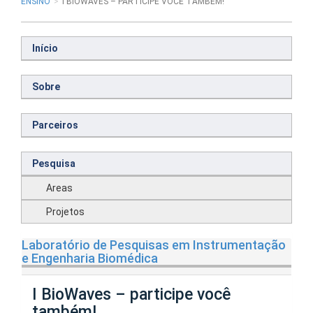
ENSINO
I BIOWAVES – PARTICIPE VOCÊ TAMBÉM!
Início
Sobre
Parceiros
Pesquisa
Areas
Projetos
Laboratório de Pesquisas em Instrumentação
e Engenharia Biomédica
I BioWaves – participe você
também!