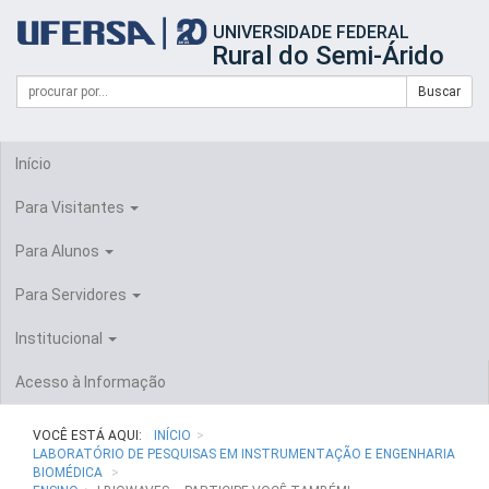
Início
UNIVERSIDADE FEDERAL
do
Rural do Semi-Árido
cabeçalho
do
Campo
Formulário
Buscar
portal
de
da
de
busca
UFERSA
Busca
Início
Para Visitantes
Para Alunos
Para Servidores
Institucional
Acesso à Informação
VOCÊ ESTÁ AQUI:
INÍCIO
LABORATÓRIO DE PESQUISAS EM INSTRUMENTAÇÃO E ENGENHARIA
BIOMÉDICA